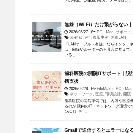
トの作成、Officeの導入、メール設
...
無線（Wi-Fi）だけ繋がらな
2026/03/27
-
PC・Mac
,
サポート
pc-mac
,
wifi
,
復旧事例
,
無線LAN
「LANケーブル（有線）ならインターネ
は、回線やルーターの不具合に見えて、
いるこ ...
歯科医院の開院ITサポート｜
括支援
2026/02/28
-
FileMaker
,
PC・Mac
ネットワーク
,
医療
,
環境設計
,
開院
歯科医院の開院準備では、内装や医療
るのが 院内のIT・ネットワーク環境
ン/CT）デ ...
Gmailで送信するとエラーにな