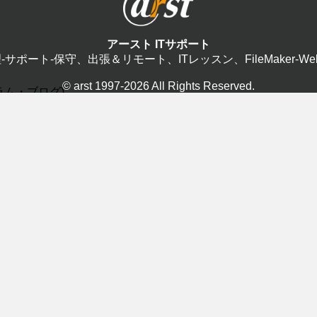
アースト ITサポート
修理-サポート-保守、出張＆リモート、ITレッスン、FileMaker-W
© arst 1997-2026 All Rights Reserved.
(コラム・ブログ)
FileMaker(5)
ITマンツ
(7)
PC保守(12)
WEB制作(
2)
サポート(42)
スマホ(1)
2)
android(1
iPhone(0
基礎(3)
ク(7)
プログラミング(0)
リモート遠
)
音楽制作(4)