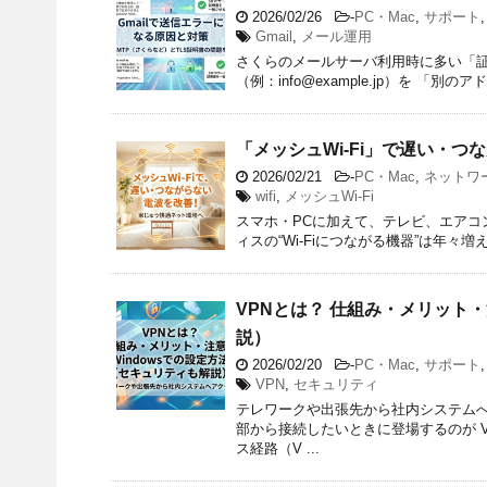
2026/02/26
-
PC・Mac
,
サポート
Gmail
,
メール運用
さくらのメールサーバ利用時に多い「証
（例：info@example.jp）を 「別
「メッシュWi-Fi」で遅い・
2026/02/21
-
PC・Mac
,
ネットワ
wifi
,
メッシュWi-Fi
スマホ・PCに加えて、テレビ、エアコ
ィスの“Wi-Fiにつながる機器”は年々増
VPNとは？ 仕組み・メリット・
説）
2026/02/20
-
PC・Mac
,
サポート
VPN
,
セキュリティ
テレワークや出張先から社内システム
部から接続したいときに登場するのが 
ス経路（V ...