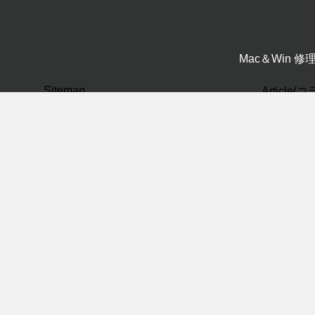
Mac＆Win 
Sitemap
Article
CAD(0)
ホーム
ビジネスコンテンツ
Mac修理サービス
Macサポートサービス
パソコンスクール
PC・Mac
Mac基礎(
医療IT
windows(
ITサポート
Winows
ITデザイン
プライバシーポリシー
ネットワー
会社概要
未分類(0
お問い合わせ