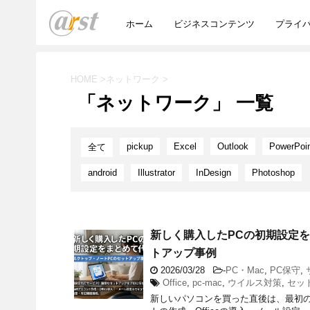
ホーム
ビジネスコンテンツ
プライ
HOME
>
ネットワーク
>
「ネットワーク」 一覧
pickup
Excel
Outlook
PowerPoi
全て
android
Illustrator
InDesign
Photoshop
新しく購入したPCの初期設定を
トアップ事例
2026/03/28
-
PC・Mac
,
PC保守
,
Office
,
pc-mac
,
ウイルス対策
,
セッ
新しいパソコンを買った直後は、最初の画