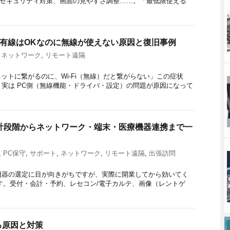
定、セキュリティ対策、画面の見やすさ調整……。「最低限使える
い｜有線はOKなのに無線が使えない原因と復旧事例
,
ネットワーク
,
リモート遠隔
ットに繋がるのに、Wi-Fi（無線）だと繋がらない」この症状
実は PC側（無線機能・ドライバ・設定）の問題が原因になって
設計段階からネットワーク・端末・医療機器連携まで一
,
PC保守
,
サポート
,
ネットワーク
,
リモート遠隔
,
出張訪問
機器の選定に目が向きがちですが、実際に開業してから効いてく
です。受付・会計・予約、レセコン/電子カルテ、画像（レントゲ
る原因と対策