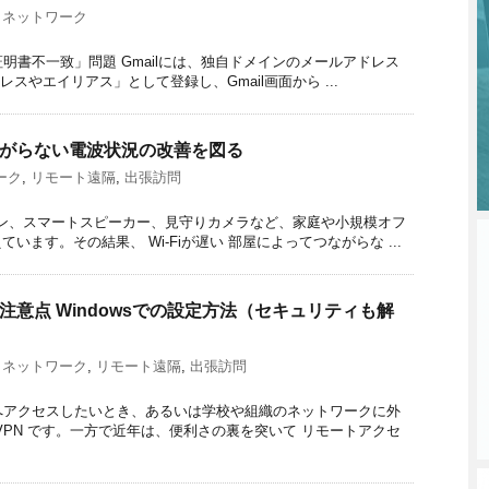
,
ネットワーク
明書不一致」問題 Gmailには、独自ドメインのメールアドレス
のアドレスやエイリアス」として登録し、Gmail画面から ...
つながらない電波状況の改善を図る
ーク
,
リモート遠隔
,
出張訪問
ン、スマートスピーカー、見守りカメラなど、家庭や小規模オフ
えています。その結果、 Wi-Fiが遅い 部屋によってつながらな ...
注意点 Windowsでの設定方法（セキュリティも解
,
ネットワーク
,
リモート遠隔
,
出張訪問
へアクセスしたいとき、あるいは学校や組織のネットワークに外
VPN です。一方で近年は、便利さの裏を突いて リモートアクセ