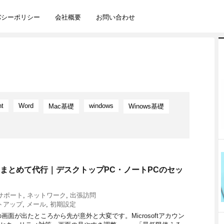
バシーポリシー
会社概要
お問い合わせ
nt
Word
windows
Mac基礎
Winows基礎
まとめて代行｜デスクトップPC・ノートPCのセッ
サポート
,
ネットワーク
,
出張訪問
トアップ
,
メール
,
初期設定
面が出たところから先が意外と大変です。Microsoftアカウン