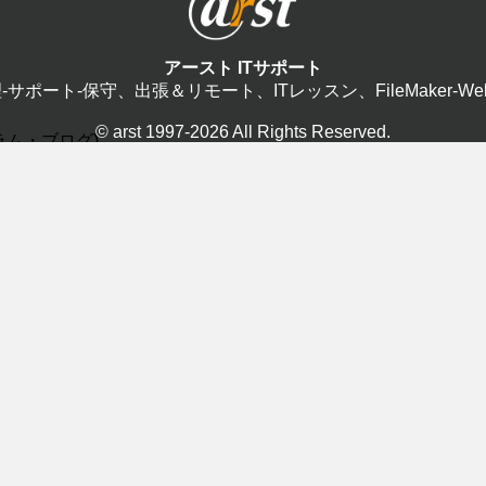
アースト ITサポート
修理-サポート-保守、出張＆リモート、ITレッスン、FileMaker-W
© arst 1997-2026 All Rights Reserved.
(コラム・ブログ)
FileMaker(5)
ITマンツ
(7)
PC保守(12)
WEB制作(
2)
サポート(42)
スマホ(1)
2)
android(1
iPhone(0
基礎(3)
ク(7)
プログラミング(0)
リモート遠
)
音楽制作(4)