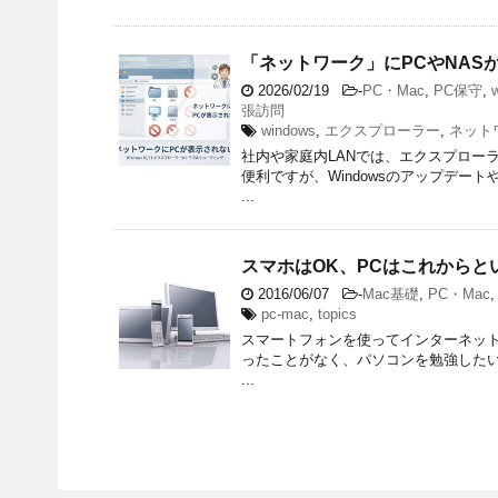
「ネットワーク」にPCやNASが表
2026/02/19
-
PC・Mac
,
PC保守
,
張訪問
windows
,
エクスプローラー
,
ネット
社内や家庭内LANでは、エクスプロー
便利ですが、Windowsのアップデー
...
スマホはOK、PCはこれからと
2016/06/07
-
Mac基礎
,
PC・Mac
pc-mac
,
topics
スマートフォンを使ってインターネットやメ
ったことがなく、パソコンを勉強したい
...