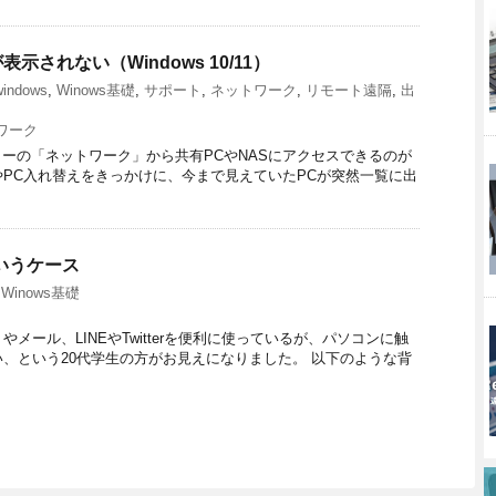
示されない（Windows 10/11）
windows
,
Winows基礎
,
サポート
,
ネットワーク
,
リモート遠隔
,
出
ワーク
ラーの「ネットワーク」から共有PCやNASにアクセスできるのが
トやPC入れ替えをきっかけに、今まで見えていたPCが突然一覧に出
いうケース
,
Winows基礎
ール、LINEやTwitterを便利に使っているが、パソコンに触
、という20代学生の方がお見えになりました。 以下のような背