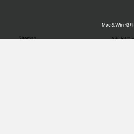
Mac＆Win 
Sitemap
Article
CAD(0)
ホーム
ビジネスコンテンツ
Mac修理サービス
Macサポートサービス
パソコンスクール
PC・Mac
Mac基礎(
医療IT
windows(
ITサポート
Winows
ITデザイン
プライバシーポリシー
ネットワー
会社概要
未分類(0
お問い合わせ