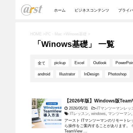
ホーム
ビジネスコンテンツ
プライ
HOME
>
PC・Mac
>
Winows基礎
>
「Winows基礎」 一覧
pickup
Excel
Outlook
PowerPoi
全て
android
Illustrator
InDesign
Photoshop
【2026年版】Windows版T
2026/05/31
-
ITマンツーマンレッ
ITレッスン
,
windows
,
マンツーマン
アースト ITマンツーマンのリモート
ら操作をご案内することがあります。 
TeamView ...