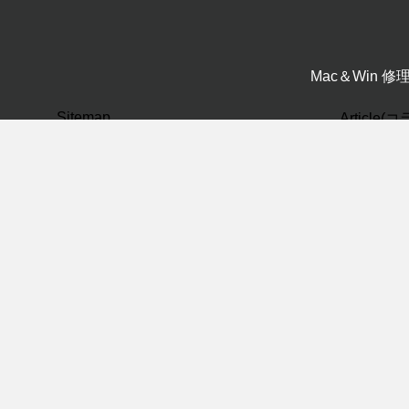
Mac＆Win 
Sitemap
Article
CAD(0)
ホーム
ビジネスコンテンツ
Mac修理サービス
Macサポートサービス
パソコンスクール
PC・Mac
Mac基礎(
医療IT
windows(
ITサポート
Winows
ITデザイン
プライバシーポリシー
ネットワー
会社概要
未分類(0
お問い合わせ