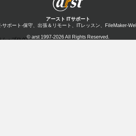
アースト ITサポート
修理-サポート-保守、出張＆リモート、ITレッスン、FileMaker-W
© arst 1997-2026 All Rights Reserved.
(コラム・ブログ)
FileMaker(5)
ITマンツ
(7)
PC保守(12)
WEB制作(
2)
サポート(42)
スマホ(1)
2)
android(1
iPhone(0
基礎(3)
ク(7)
プログラミング(0)
リモート遠
)
音楽制作(4)