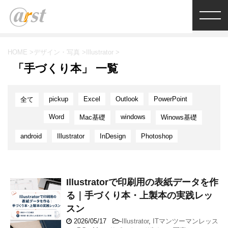
HOME
>
デザイン・写真
>
Illustrator
>
「手づくり本」 一覧
pickup
Excel
Outlook
PowerPoint
全て
Word
windows
Mac基礎
Winows基礎
android
Illustrator
InDesign
Photoshop
Illustratorで印刷用の表紙データを作
る｜手づくり本・上製本の実践レッ
スン
2026/05/17
-
Illustrator
,
ITマンツーマンレッス