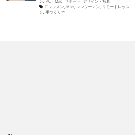
ン
,
PC・Mac
,
サポート
,
デザイン・写真
ITレッスン
,
Mac
,
マンツーマン
,
リモートレッス
ン
,
手づくり本