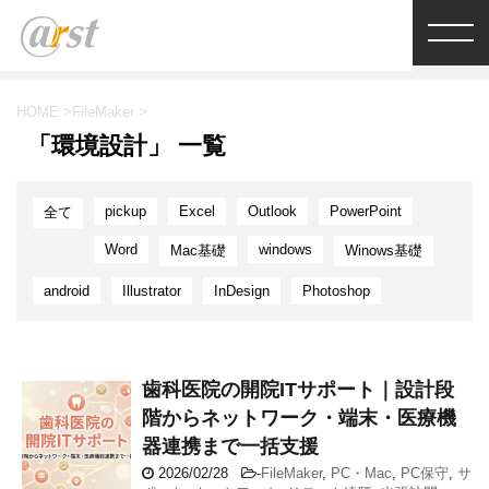
HOME
>
FileMaker
>
「環境設計」 一覧
pickup
Excel
Outlook
PowerPoint
全て
Word
windows
Mac基礎
Winows基礎
android
Illustrator
InDesign
Photoshop
歯科医院の開院ITサポート｜設計段
階からネットワーク・端末・医療機
器連携まで一括支援
2026/02/28
-
FileMaker
,
PC・Mac
,
PC保守
,
サ